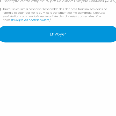
J’accepte d’être rappelé(e) par un expert Climpac Solutions (RGPD
J'autorise ce site à conserver l'ensemble des données transmises dans ce
formulaire pour faciliter le suivi et le traitement de ma demande.
(Aucune
exploitation commerciale ne sera faite des données conservées. Voir
notre
politique de confidentialité
)
stallateur pompe à chaleur, plombier - CLIMPAC SOLUTIONS
pompe à chaleur et photovoltaïque en région PACA
ne réalisé par ClimPac Solutions