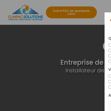
Aller
au
Votre PAC en quelques
contenu
clics
Navigat
principal
Q
Entreprise de c
Installateur de
V
A