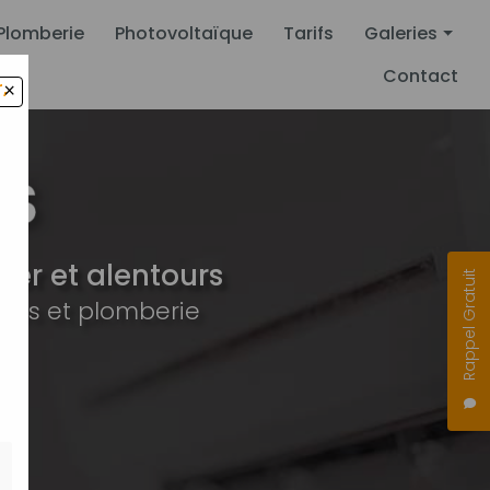
Plomberie
Photovoltaïque
Tarifs
Galeries
Contact
,
×
Climatisation
Pompe à chal
Plomberie
Photovoltaïqu
er et alentours
Rappel Gratuit
ues et plomberie