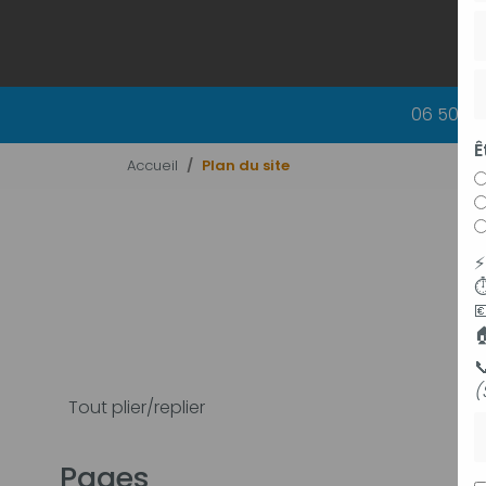
06 50 83
Ê
Accueil
Plan du site
⏱



(
Tout plier/replier
P
Pages