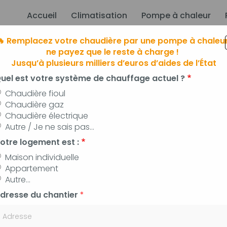
Accueil
Climatisation
Pompe à chaleur
ion principale
🔥 Remplacez votre chaudière par une pompe à chaleur
ne payez que le reste à charge !
Jusqu’à plusieurs milliers d’euros d’aides de l’État
uel est votre système de chauffage actuel ?
Chaudière fioul
Chaudière gaz
Chaudière électrique
limatisation
à Manosque, Forcalqui
Autre / Je ne sais pas...
 pompes à chaleur, panneaux photovoltaïq
otre logement est :
Maison individuelle
Appartement
Autre...
dresse du chantier
*