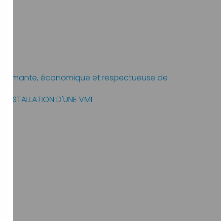
erformante, économique et respectueuse de
: INSTALLATION D'UNE VMI