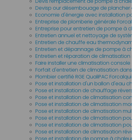
Devis remplacement de pompe à chaleur ai
Devisp our désembouage de plancher chau
Economie d'énergie avec installation pompe
Entreprise de plomberie générale Forcalqu
Entreprise pour entretien de pompe à chal
Entretien annuel et nettoyage de système 
Entretien de chauffe eau thermodynamiqu
Entretien et dépannage de pompe à chaleu
Entretien et réparation de climatisation mul
Faire installer une climatisation console ou
Forfait d'entretien de climatisation dans 
Plombier certifié RGE QualiPAC Forcalquier
Pose et installation d'un ballon d'eau c
Pose et installation de chauffage réversi
Pose et installation de climatisation conso
Pose et installation de climatisation mono 
Pose et installation de climatisation multi s
Pose et installation de climatisation pour p
Pose et installation de climatisation pour 
Pose et installation de climatisation révers
Pose et installation de pompe à chaleur ai