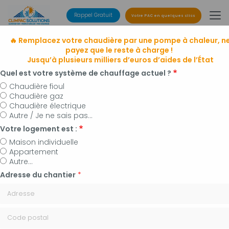
Aller
au
Rappel Gratuit
Votre PAC en quelques clics
contenu
principal
🔥 Remplacez votre chaudière par une pompe à chaleur, n
payez que le reste à charge !
Jusqu’à plusieurs milliers d’euros d’aides de l’État
Quel est votre système de chauffage actuel ?
Chaudière fioul
Chaudière gaz
Entreprise de climatisation
Chaudière électrique
à Manosque, Forcalquier et alentours
Autre / Je ne sais pas...
Installateur de pompes à chaleur, panneaux
Votre logement est :
photovoltaïques et plomberie
Maison individuelle
Appartement
Autre...
Adresse du chantier
*