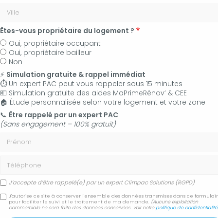
Êtes-vous propriétaire du logement ?
Oui, propriétaire occupant
Oui, propriétaire bailleur
Non
⚡
Simulation gratuite & rappel immédiat
⏱️ Un expert PAC peut vous rappeler sous 15 minutes
💶 Simulation gratuite des aides MaPrimeRénov’ & CEE
🏠 Étude personnalisée selon votre logement et votre zone
06 50 83 35 36
📞
Être rappelé par un expert PAC
(Sans engagement – 100% gratuit)
Contactez-nous
Prénom
Accueil
Secteur
Manosque
Téléphone
Pose et installation d'un ballon d'eau chaude thermodynamique
Manosque
J’accepte d’être rappelé(e) par un expert Climpac Solutions (RGPD)
J'autorise ce site à conserver l'ensemble des données transmises dans ce formulai
Pose et installation d'un
pour faciliter le suivi et le traitement de ma demande.
(Aucune exploitation
commerciale ne sera faite des données conservées. Voir notre
politique de confidentialité