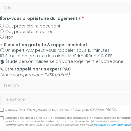
Êtes-vous propriétaire du logement ?
Oui, propriétaire occupant
Oui, propriétaire bailleur
Non
⚡
Simulation gratuite & rappel immédiat
⏱️ Un expert PAC peut vous rappeler sous 15 minutes
💶 Simulation gratuite des aides MaPrimeRénov’ & CEE
🏠 Étude personnalisée selon votre logement et votre zone
06 50 83 35 36
📞
Être rappelé par un expert PAC
(Sans engagement – 100% gratuit)
Contactez-nous
Prénom
Accueil
Climatisation
Téléphone
Installation de climatisation multi split de marque HEIWA à
Cereste
J’accepte d’être rappelé(e) par un expert Climpac Solutions (RGPD)
J'autorise ce site à conserver l'ensemble des données transmises dans ce formulai
Installation de
pour faciliter le suivi et le traitement de ma demande.
(Aucune exploitation
commerciale ne sera faite des données conservées. Voir notre
politique de confidentialité