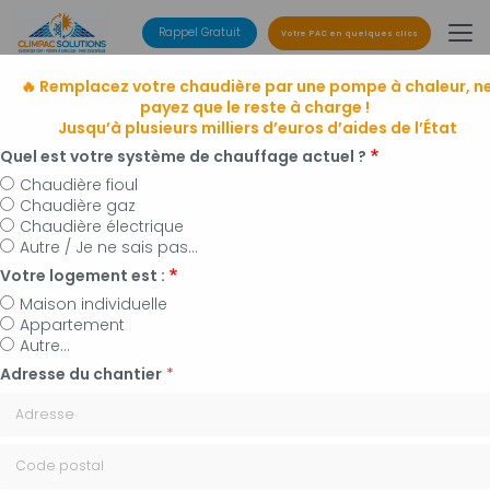
Aller
au
Rappel Gratuit
Votre PAC en quelques clics
contenu
principal
🔥 Remplacez votre chaudière par une pompe à chaleur, n
payez que le reste à charge !
Jusqu’à plusieurs milliers d’euros d’aides de l’État
Quel est votre système de chauffage actuel ?
Chaudière fioul
Chaudière gaz
Entreprise de climatisation
Chaudière électrique
à Manosque, Forcalquier et alentours
Autre / Je ne sais pas...
Installateur de pompes à chaleur, panneaux
Votre logement est :
photovoltaïques et plomberie
Maison individuelle
Appartement
Autre...
Adresse du chantier
*