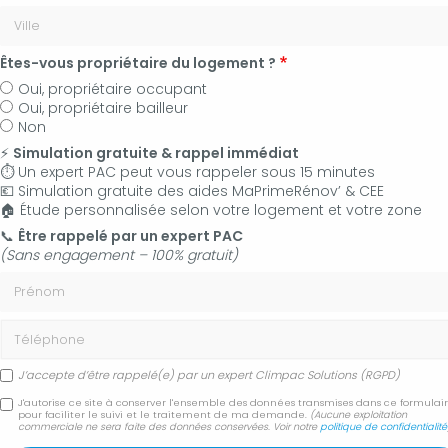
Êtes-vous propriétaire du logement ?
Oui, propriétaire occupant
Oui, propriétaire bailleur
Non
⚡
Simulation gratuite & rappel immédiat
⏱️ Un expert PAC peut vous rappeler sous 15 minutes
💶 Simulation gratuite des aides MaPrimeRénov’ & CEE
🏠 Étude personnalisée selon votre logement et votre zone
06 50 83 35 36
📞
Être rappelé par un expert PAC
(Sans engagement – 100% gratuit)
Contactez-nous
Prénom
Accueil
Secteur
Forcalquier 04300
Téléphone
Devis installation et pose de climatisation bi-split Forcalquier
04300
J’accepte d’être rappelé(e) par un expert Climpac Solutions (RGPD)
J'autorise ce site à conserver l'ensemble des données transmises dans ce formulai
Devis installation et pose
pour faciliter le suivi et le traitement de ma demande.
(Aucune exploitation
commerciale ne sera faite des données conservées. Voir notre
politique de confidentialité