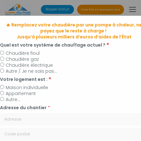
Aller
au
Rappel Gratuit
Votre PAC en quelques clics
contenu
principal
🔥 Remplacez votre chaudière par une pompe à chaleur, n
payez que le reste à charge !
Jusqu’à plusieurs milliers d’euros d’aides de l’État
Quel est votre système de chauffage actuel ?
Chaudière fioul
Chaudière gaz
Entreprise de climatisation
Chaudière électrique
à Manosque, Forcalquier et alentours
Autre / Je ne sais pas...
Installateur de pompes à chaleur, panneaux
Votre logement est :
photovoltaïques et plomberie
Maison individuelle
Appartement
Autre...
Adresse du chantier
*