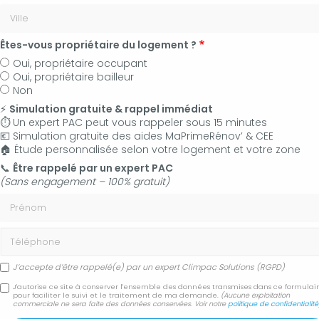
Êtes-vous propriétaire du logement ?
Oui, propriétaire occupant
Oui, propriétaire bailleur
Non
⚡
Simulation gratuite & rappel immédiat
⏱️ Un expert PAC peut vous rappeler sous 15 minutes
💶 Simulation gratuite des aides MaPrimeRénov’ & CEE
🏠 Étude personnalisée selon votre logement et votre zone
06 50 83 35 36
📞
Être rappelé par un expert PAC
(Sans engagement – 100% gratuit)
Contactez-nous
Prénom
Accueil
Actualités
Téléphone
Besoin d'un dépannage pour votre pompe à chaleur à Aix-en-
Provence ?
J’accepte d’être rappelé(e) par un expert Climpac Solutions (RGPD)
J'autorise ce site à conserver l'ensemble des données transmises dans ce formulai
Besoin d'un dépannage
pour faciliter le suivi et le traitement de ma demande.
(Aucune exploitation
commerciale ne sera faite des données conservées. Voir notre
politique de confidentialité