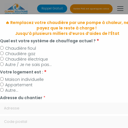
Aller
au
Rappel Gratuit
Votre PAC en quelques clics
contenu
principal
🔥 Remplacez votre chaudière par une pompe à chaleur, n
payez que le reste à charge !
Jusqu’à plusieurs milliers d’euros d’aides de l’État
Quel est votre système de chauffage actuel ?
Chaudière fioul
Chaudière gaz
Entreprise de climatisation
Chaudière électrique
à Manosque, Forcalquier et alentours
Autre / Je ne sais pas...
Installateur de pompes à chaleur, panneaux
Votre logement est :
photovoltaïques et plomberie
Maison individuelle
Appartement
Autre...
Adresse du chantier
*