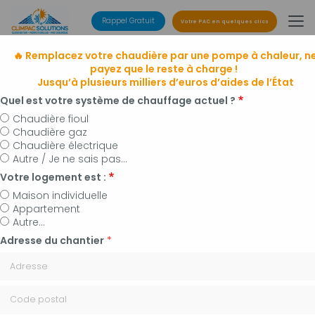
Aller
au
Rappel Gratuit
Votre PAC en quelques clics
contenu
principal
🔥 Remplacez votre chaudière par une pompe à chaleur, n
payez que le reste à charge !
Jusqu’à plusieurs milliers d’euros d’aides de l’État
Quel est votre système de chauffage actuel ?
Chaudière fioul
Chaudière gaz
Entreprise de climatisation
Chaudière électrique
à Manosque, Forcalquier et alentours
Autre / Je ne sais pas...
Installateur de pompes à chaleur, panneaux
Votre logement est :
photovoltaïques et plomberie
Maison individuelle
Appartement
Autre...
Adresse du chantier
*