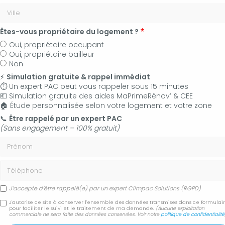
Êtes-vous propriétaire du logement ?
Oui, propriétaire occupant
Oui, propriétaire bailleur
Non
⚡
Simulation gratuite & rappel immédiat
⏱️ Un expert PAC peut vous rappeler sous 15 minutes
💶 Simulation gratuite des aides MaPrimeRénov’ & CEE
🏠 Étude personnalisée selon votre logement et votre zone
06 50 83 35 36
📞
Être rappelé par un expert PAC
(Sans engagement – 100% gratuit)
Contactez-nous
Prénom
Accueil
Secteur
Manosque
Téléphone
Changement ou remplacement de chauffe-eau électrique
Manosque
J’accepte d’être rappelé(e) par un expert Climpac Solutions (RGPD)
J'autorise ce site à conserver l'ensemble des données transmises dans ce formulai
Changement ou
pour faciliter le suivi et le traitement de ma demande.
(Aucune exploitation
commerciale ne sera faite des données conservées. Voir notre
politique de confidentialité