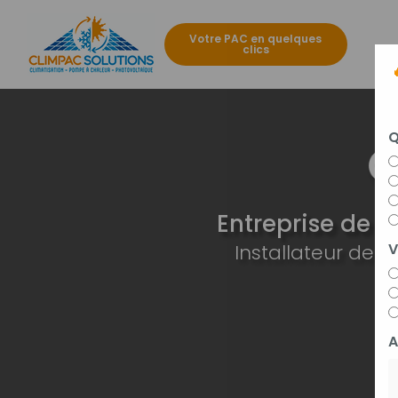
Aller
au
Votre PAC en quelques
contenu
clics
Navigat
principal
Q
Entreprise de c
Installateur de
V
A