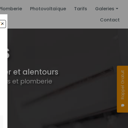
Plomberie
Photovoltaïque
Tarifs
Galeries
Contact
,
×
Climatisation
Pompe à chal
Plomberie
Photovoltaïqu
er et alentours
Rappel Gratuit
ues et plomberie