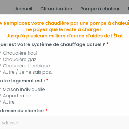
Accueil
Climatisation
Pompe à chaleur
ion principale
🔥 Remplacez votre chaudière par une pompe à chaleur
ne payez que le reste à charge !
Jusqu’à plusieurs milliers d’euros d’aides de l’État
uel est votre système de chauffage actuel ?
Chaudière fioul
Chaudière gaz
Chaudière électrique
limatisation
à Manosque, Forcalqui
Autre / Je ne sais pas...
 pompes à chaleur, panneaux photovoltaïq
otre logement est :
Maison individuelle
Appartement
Autre...
dresse du chantier
*