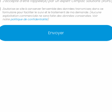
appartement, CLIMPAC SOLUTIONS
vous
J’accepte d’être rappelé(e) par un expert Climpac Solutions (RGPD
propose aussi :
J'autorise ce site à conserver l'ensemble des données transmises dans ce
formulaire pour faciliter le suivi et le traitement de ma demande.
(Aucune
exploitation commerciale ne sera faite des données conservées. Voir
Changement et remplacement de chaudière fioul
notre
politique de confidentialité
)
par pompe à chaleur
Changement ou remplacement de chauffe-eau
électrique
Contrat d'entretien annuel de climatisation murale
Coût achat et pose de climatisation réversible
gainable
Création et installation de salle de bain neuve
Démantèlement d'installation de climatisation
Manosque
CLIMPAC SOLUTIONS Entreprise de climatisation
intervient à proximité de :
Forcalquier 04300
Manosque
Pertuis