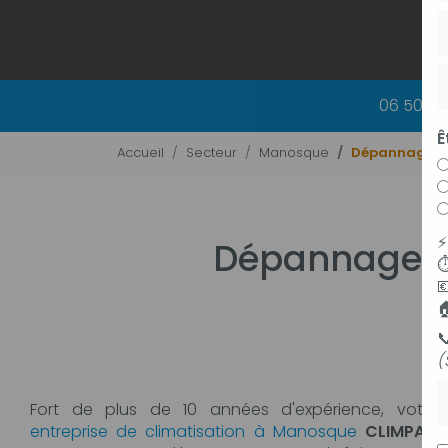
06 50 83
Ê
Accueil
Secteur
Manosque
Dépannage ra
Dépannage ra
⏱



(
P
Fort de plus de 10 années d'expérience, votre
entreprise de climatisation à Manosque
CLIMPAC