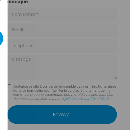
Manosque
)
Nom Prénom
Email
Téléphone
Message
J'autorise ce site à conserver l'ensemble des données transmises
dans ce formulaire pour faciliter le suivi et le traitement de ma
demande.
(Aucune exploitation commerciale ne sera faite des
données conservées. Voir notre
politique de confidentialité
)