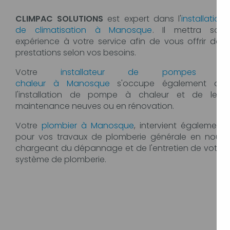
CLIMPAC SOLUTIONS
est expert dans l'
installation
de climatisation à Manosque
. Il mettra son
expérience à votre service afin de vous offrir des
prestations selon vos besoins.
Votre
installateur de pompes à
chaleur à Manosque
s'occupe également de
l'installation de pompe à chaleur et de leur
maintenance neuves ou en rénovation.
Votre
plombier à Manosque
, intervient également
pour vos travaux de plomberie générale en nous
chargeant du dépannage et de l'entretien de votre
système de plomberie.