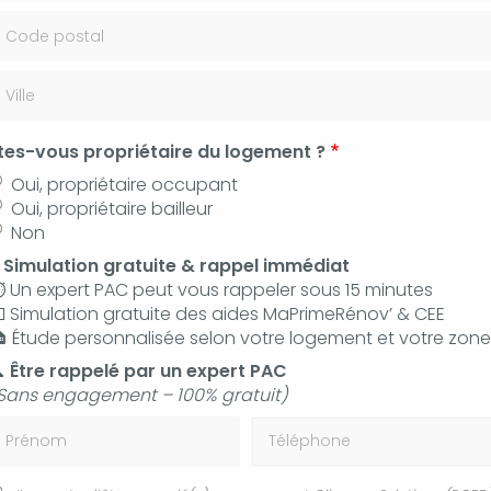
 35 36
Contac
tes-vous propriétaire du logement ?
pide pour climatisation de maison ou appartement Manosque
Oui, propriétaire occupant
Oui, propriétaire bailleur
Non
⚡
Simulation gratuite & rappel immédiat
pide pour climatisation
️ Un expert PAC peut vous rappeler sous 15 minutes
 Simulation gratuite des aides MaPrimeRénov’ & CEE
appartement Manosque
 Étude personnalisée selon votre logement et votre zone

Être rappelé par un expert PAC
Sans engagement – 100% gratuit)
rénom
Téléphone
En plus de ses services :
Dépannage rapide
pour climatisation de maison ou