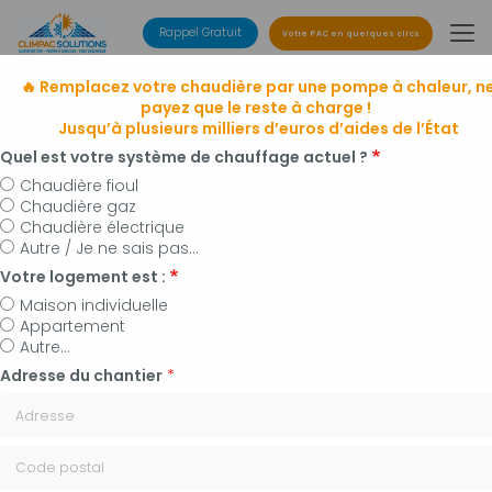
Aller
au
Rappel Gratuit
Votre PAC en quelques clics
contenu
principal
🔥 Remplacez votre chaudière par une pompe à chaleur, n
payez que le reste à charge !
Jusqu’à plusieurs milliers d’euros d’aides de l’État
Quel est votre système de chauffage actuel ?
Chaudière fioul
Chaudière gaz
Entreprise de climatisation
Chaudière électrique
à Manosque, Forcalquier et alentours
Autre / Je ne sais pas...
Installateur de pompes à chaleur, panneaux
Votre logement est :
photovoltaïques et plomberie
Maison individuelle
Appartement
Autre...
Adresse du chantier
*