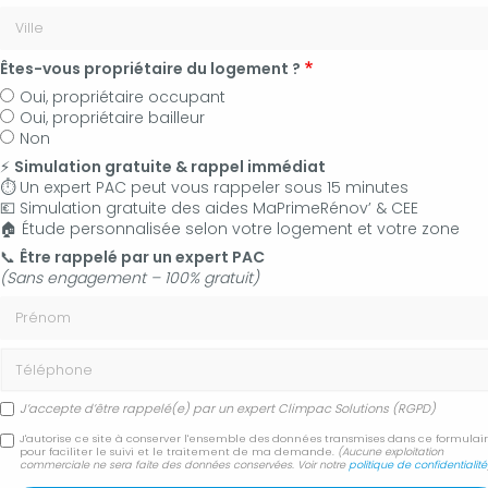
Êtes-vous propriétaire du logement ?
Oui, propriétaire occupant
Oui, propriétaire bailleur
Non
⚡
Simulation gratuite & rappel immédiat
⏱️ Un expert PAC peut vous rappeler sous 15 minutes
💶 Simulation gratuite des aides MaPrimeRénov’ & CEE
🏠 Étude personnalisée selon votre logement et votre zone
06 50 83 35 36
📞
Être rappelé par un expert PAC
(Sans engagement – 100% gratuit)
Contactez-nous
Prénom
Accueil
Secteur
Forcalquier 04300
Téléphone
Plombier certifié RGE QualiPAC Forcalquier 04300
J’accepte d’être rappelé(e) par un expert Climpac Solutions (RGPD)
Plombier certifié RGE
J'autorise ce site à conserver l'ensemble des données transmises dans ce formulai
pour faciliter le suivi et le traitement de ma demande.
(Aucune exploitation
commerciale ne sera faite des données conservées. Voir notre
politique de confidentialité