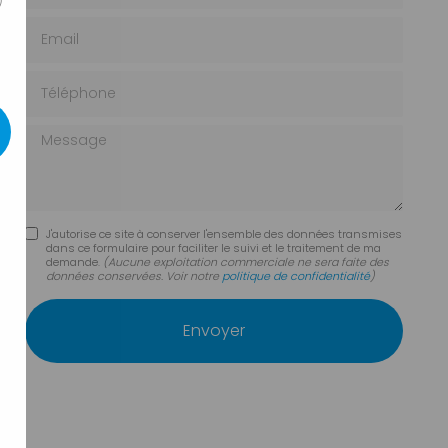
)
Email
Téléphone
Message
J'autorise ce site à conserver l'ensemble des données transmises
dans ce formulaire pour faciliter le suivi et le traitement de ma
demande.
(Aucune exploitation commerciale ne sera faite des
données conservées. Voir notre
politique de confidentialité
)