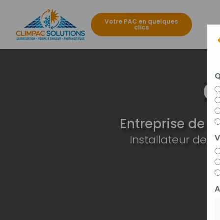
Aller
au
Votre PAC en quelques
contenu
clics
Navigat
principal
Q
Entreprise de c
Installateur de
V
A