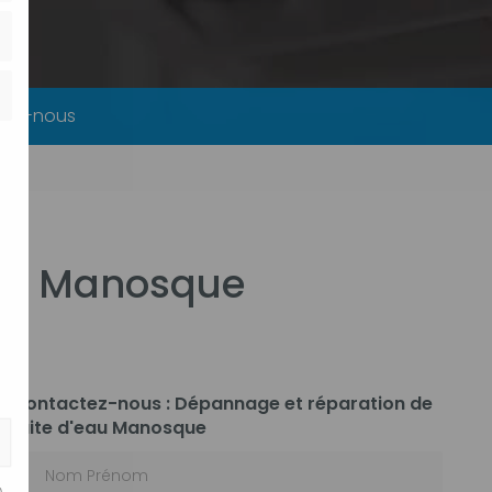
tez-nous
eau Manosque
Contactez-nous : Dépannage et réparation de
fuite d'eau Manosque
Nom Prénom