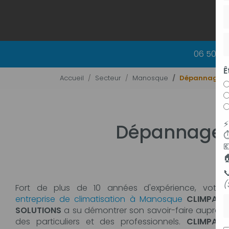
06 50 83
Ê
Accueil
Secteur
Manosque
Dépannage et
Dépannage e
⏱



(
Fort de plus de 10 années d'expérience, votre
P
entreprise de climatisation à Manosque
CLIMPAC
SOLUTIONS
a su démontrer son savoir-faire auprès
des particuliers et des professionnels.
CLIMPAC