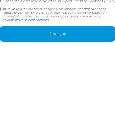
Changement et remplacement de chaudière fioul
J’accepte d’être rappelé(e) par un expert Climpac Solutions (RGPD
par pompe à chaleur
J'autorise ce site à conserver l'ensemble des données transmises dans ce
Changement ou remplacement de chauffe-eau
formulaire pour faciliter le suivi et le traitement de ma demande.
(Aucune
électrique
exploitation commerciale ne sera faite des données conservées. Voir
notre
politique de confidentialité
)
Contrat d'entretien annuel de climatisation murale
Coût achat et pose de climatisation réversible
gainable
Création et installation de salle de bain neuve
Démantèlement d'installation de climatisation
Manosque
CLIMPAC SOLUTIONS Entreprise de climatisation
intervient à proximité de :
Forcalquier 04300
Manosque
Pertuis