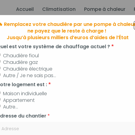
Accueil
Climatisation
Pompe à chaleur
ion principale
🔥 Remplacez votre chaudière par une pompe à chaleur
ne payez que le reste à charge !
Jusqu’à plusieurs milliers d’euros d’aides de l’État
uel est votre système de chauffage actuel ?
Chaudière fioul
Chaudière gaz
Chaudière électrique
limatisation
à Manosque, Forcalqui
Autre / Je ne sais pas...
 pompes à chaleur, panneaux photovoltaïq
otre logement est :
Maison individuelle
Appartement
Autre...
dresse du chantier
*