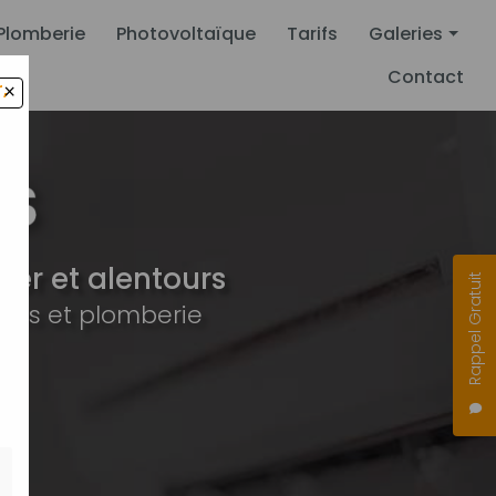
Plomberie
Photovoltaïque
Tarifs
Galeries
Contact
,
×
Climatisation
Pompe à chal
Plomberie
Photovoltaïqu
er et alentours
Rappel Gratuit
ues et plomberie