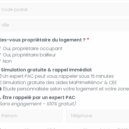
 35 36
Contac
tes-vous propriétaire du logement ?
 réparation de fuite d'eau Manosque
Oui, propriétaire occupant
Oui, propriétaire bailleur
Non
⚡
Simulation gratuite & rappel immédiat
t réparation de fuite d'
️ Un expert PAC peut vous rappeler sous 15 minutes
 Simulation gratuite des aides MaPrimeRénov’ & CEE
 Étude personnalisée selon votre logement et votre zone

Être rappelé par un expert PAC
Sans engagement – 100% gratuit)
En plus de ses services :
Dépannage et
rénom
Téléphone
réparation de fuite d'eau, CLIMPAC
SOLUTIONS
vous propose aussi :