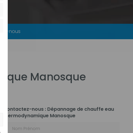
tez-nous
mique Manosque
Contactez-nous : Dépannage de chauffe eau
thermodynamique Manosque
Nom Prénom