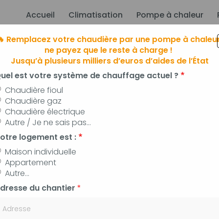
Accueil
Climatisation
Pompe à chaleur
ion principale
🔥 Remplacez votre chaudière par une pompe à chaleur
ne payez que le reste à charge !
Jusqu’à plusieurs milliers d’euros d’aides de l’État
uel est votre système de chauffage actuel ?
Chaudière fioul
Chaudière gaz
Chaudière électrique
limatisation
à Manosque, Forcalqui
Autre / Je ne sais pas...
 pompes à chaleur, panneaux photovoltaïq
otre logement est :
Maison individuelle
Appartement
Autre...
dresse du chantier
*