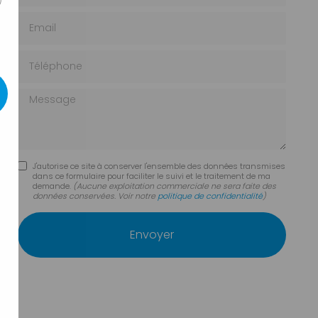
)
Email
Téléphone
Message
J'autorise ce site à conserver l'ensemble des données transmises
dans ce formulaire pour faciliter le suivi et le traitement de ma
demande.
(Aucune exploitation commerciale ne sera faite des
données conservées. Voir notre
politique de confidentialité
)