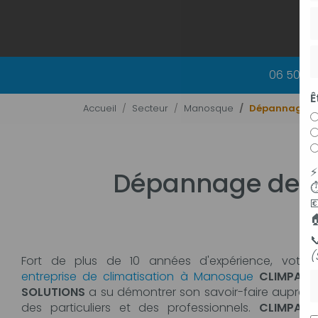
06 50 83
Ê
Accueil
Secteur
Manosque
Dépannage d
Dépannage de 
⏱



(
Fort de plus de 10 années d'expérience, votre
P
entreprise de climatisation à Manosque
CLIMPAC
SOLUTIONS
a su démontrer son savoir-faire auprès
des particuliers et des professionnels.
CLIMPAC