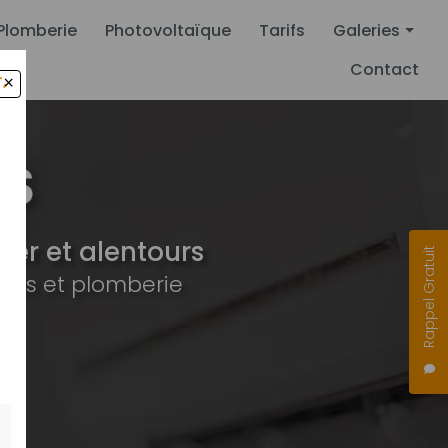
Plomberie
Photovoltaïque
Tarifs
Galeries
Contact
,
×
Climatisation
Pompe à chal
Plomberie
Photovoltaïqu
er et alentours
Rappel Gratuit
ues et plomberie