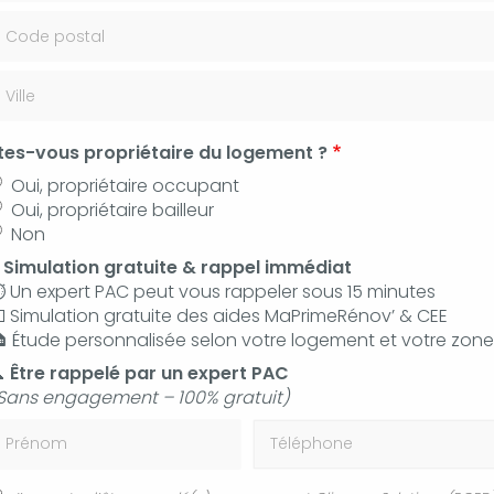
 35 36
Contac
tes-vous propriétaire du logement ?
e chauffe eau thermodynamique Manosque
Oui, propriétaire occupant
Oui, propriétaire bailleur
Non
⚡
Simulation gratuite & rappel immédiat
chauffe eau thermodyna
️ Un expert PAC peut vous rappeler sous 15 minutes
 Simulation gratuite des aides MaPrimeRénov’ & CEE
 Étude personnalisée selon votre logement et votre zone

Être rappelé par un expert PAC
Sans engagement – 100% gratuit)
En plus de ses services :
Dépannage de chauffe
rénom
Téléphone
eau thermodynamique, CLIMPAC SOLUTIONS
vous propose aussi :