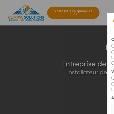
Aller
au
Votre PAC en quelques
contenu
clics
Navigat
principal
Q
Entreprise de c
Installateur de
V
A