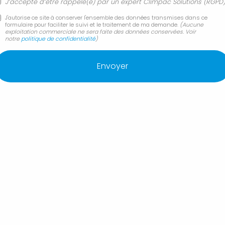
Changement et remplacement de chaudière fioul
J’accepte d’être rappelé(e) par un expert Climpac Solutions (RGPD
par pompe à chaleur
J'autorise ce site à conserver l'ensemble des données transmises dans ce
Changement ou remplacement de chauffe-eau
formulaire pour faciliter le suivi et le traitement de ma demande.
(Aucune
électrique
exploitation commerciale ne sera faite des données conservées. Voir
notre
politique de confidentialité
)
Contrat d'entretien annuel de climatisation murale
Coût achat et pose de climatisation réversible
gainable
Création et installation de salle de bain neuve
Démantèlement d'installation de climatisation
Manosque
CLIMPAC SOLUTIONS Entreprise de climatisation
intervient à proximité de :
Forcalquier 04300
Manosque
Pertuis