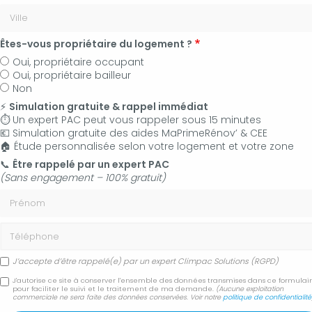
Êtes-vous propriétaire du logement ?
Oui, propriétaire occupant
Oui, propriétaire bailleur
Non
⚡
Simulation gratuite & rappel immédiat
⏱️ Un expert PAC peut vous rappeler sous 15 minutes
💶 Simulation gratuite des aides MaPrimeRénov’ & CEE
🏠 Étude personnalisée selon votre logement et votre zone
06 50 83 35 36
📞
Être rappelé par un expert PAC
(Sans engagement – 100% gratuit)
Contactez-nous
Prénom
Accueil
Secteur
Pertuis
Téléphone
Devis installation et pose de climatisation bi-split Pertuis
J’accepte d’être rappelé(e) par un expert Climpac Solutions (RGPD)
Devis installation et pose
J'autorise ce site à conserver l'ensemble des données transmises dans ce formulai
pour faciliter le suivi et le traitement de ma demande.
(Aucune exploitation
commerciale ne sera faite des données conservées. Voir notre
politique de confidentialité