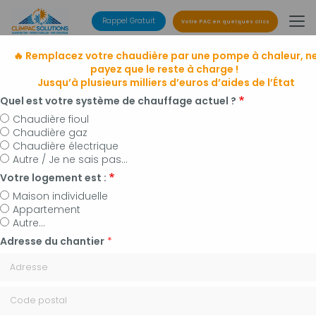
Aller
au
Rappel Gratuit
Votre PAC en quelques clics
contenu
principal
🔥 Remplacez votre chaudière par une pompe à chaleur, n
payez que le reste à charge !
Jusqu’à plusieurs milliers d’euros d’aides de l’État
Quel est votre système de chauffage actuel ?
Chaudière fioul
Chaudière gaz
Entreprise de climatisation
Chaudière électrique
à Manosque, Forcalquier et alentours
Autre / Je ne sais pas...
Installateur de pompes à chaleur, panneaux
Votre logement est :
photovoltaïques et plomberie
Maison individuelle
Appartement
Autre...
Adresse du chantier
*