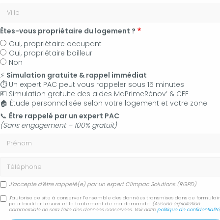
Êtes-vous propriétaire du logement ?
Oui, propriétaire occupant
Oui, propriétaire bailleur
Non
⚡
Simulation gratuite & rappel immédiat
⏱️ Un expert PAC peut vous rappeler sous 15 minutes
💶 Simulation gratuite des aides MaPrimeRénov’ & CEE
🏠 Étude personnalisée selon votre logement et votre zone
06 50 83 35 36
📞
Être rappelé par un expert PAC
(Sans engagement – 100% gratuit)
Contactez-nous
Prénom
Accueil
Tarifs TTC de maintenance – CLIMPAC Solutions
Téléphone
J’accepte d’être rappelé(e) par un expert Climpac Solutions (RGPD)
Tarifs TTC de
J'autorise ce site à conserver l'ensemble des données transmises dans ce formulai
pour faciliter le suivi et le traitement de ma demande.
(Aucune exploitation
maintenance – CLIMPAC
commerciale ne sera faite des données conservées. Voir notre
politique de confidentialité