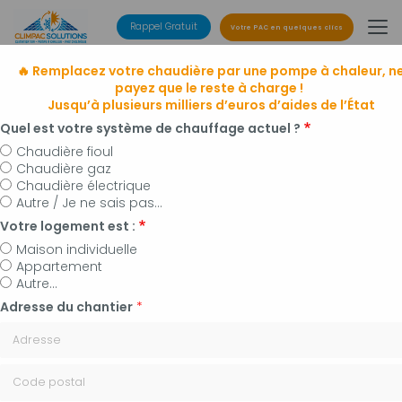
Aller
au
Rappel Gratuit
Votre PAC en quelques clics
contenu
principal
🔥 Remplacez votre chaudière par une pompe à chaleur, n
payez que le reste à charge !
Jusqu’à plusieurs milliers d’euros d’aides de l’État
Quel est votre système de chauffage actuel ?
Chaudière fioul
Chaudière gaz
Entreprise de climatisation
Chaudière électrique
à Manosque, Forcalquier et alentours
Autre / Je ne sais pas...
Installateur de pompes à chaleur, panneaux
Votre logement est :
photovoltaïques et plomberie
Maison individuelle
Appartement
Autre...
Adresse du chantier
*