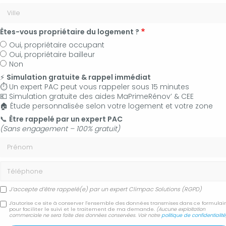
Êtes-vous propriétaire du logement ?
Oui, propriétaire occupant
Oui, propriétaire bailleur
Non
⚡
Simulation gratuite & rappel immédiat
⏱️ Un expert PAC peut vous rappeler sous 15 minutes
💶 Simulation gratuite des aides MaPrimeRénov’ & CEE
🏠 Étude personnalisée selon votre logement et votre zone
06 50 83 35 36
📞
Être rappelé par un expert PAC
(Sans engagement – 100% gratuit)
Contactez-nous
Prénom
Accueil
Secteur
Forcalquier 04300
Téléphone
Dépannage d'urgence climatisation qui fuit Forcalquier 04300
J’accepte d’être rappelé(e) par un expert Climpac Solutions (RGPD)
Dépannage d'urgence
J'autorise ce site à conserver l'ensemble des données transmises dans ce formulai
pour faciliter le suivi et le traitement de ma demande.
(Aucune exploitation
commerciale ne sera faite des données conservées. Voir notre
politique de confidentialité