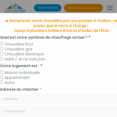
Aller
au
Rappel Gratuit
Votre PAC en quelques clics
contenu
principal
🔥 Remplacez votre chaudière par une pompe à chaleur, n
payez que le reste à charge !
Jusqu’à plusieurs milliers d’euros d’aides de l’État
Quel est votre système de chauffage actuel ?
Chaudière fioul
Chaudière gaz
Entreprise de climatisation
Chaudière électrique
à Manosque, Forcalquier et alentours
Autre / Je ne sais pas...
Installateur de pompes à chaleur, panneaux
Votre logement est :
photovoltaïques et plomberie
Maison individuelle
Appartement
Autre...
Adresse du chantier
*