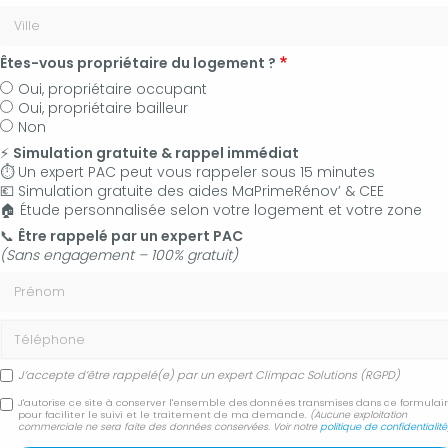
Êtes-vous propriétaire du logement ?
Oui, propriétaire occupant
Oui, propriétaire bailleur
Non
⚡
Simulation gratuite & rappel immédiat
⏱️ Un expert PAC peut vous rappeler sous 15 minutes
💶 Simulation gratuite des aides MaPrimeRénov’ & CEE
🏠 Étude personnalisée selon votre logement et votre zone
06 50 83 35 36
📞
Être rappelé par un expert PAC
(Sans engagement – 100% gratuit)
Contactez-nous
Prénom
Accueil
Secteur
Manosque
Téléphone
Société pour l'entretien et dépannage d'une climatisation
Manosque
J’accepte d’être rappelé(e) par un expert Climpac Solutions (RGPD)
J'autorise ce site à conserver l'ensemble des données transmises dans ce formulai
Société pour l'entretien
pour faciliter le suivi et le traitement de ma demande.
(Aucune exploitation
commerciale ne sera faite des données conservées. Voir notre
politique de confidentialité