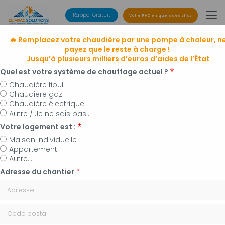
Aller
au
Rappel Gratuit
Votre PAC en quelques clics
contenu
principal
🔥 Remplacez votre chaudière par une pompe à chaleur, n
payez que le reste à charge !
Jusqu’à plusieurs milliers d’euros d’aides de l’État
Quel est votre système de chauffage actuel ?
Chaudière fioul
Chaudière gaz
Entreprise de climatisation
Chaudière électrique
à Manosque, Forcalquier et alentours
Autre / Je ne sais pas...
Installateur de pompes à chaleur, panneaux
Votre logement est :
photovoltaïques et plomberie
Maison individuelle
Appartement
Autre...
Adresse du chantier
*