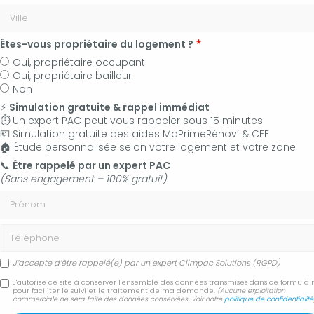
Êtes-vous propriétaire du logement ?
Oui, propriétaire occupant
Oui, propriétaire bailleur
Non
⚡
Simulation gratuite & rappel immédiat
⏱️ Un expert PAC peut vous rappeler sous 15 minutes
💶 Simulation gratuite des aides MaPrimeRénov’ & CEE
🏠 Étude personnalisée selon votre logement et votre zone
06 50 83 35 36
📞
Être rappelé par un expert PAC
(Sans engagement – 100% gratuit)
Contactez-nous
Prénom
Accueil
Secteur
Pertuis
Téléphone
Prix pose et installation ballon thermodynamique Pertuis
J’accepte d’être rappelé(e) par un expert Climpac Solutions (RGPD)
Prix pose et installation
J'autorise ce site à conserver l'ensemble des données transmises dans ce formulai
pour faciliter le suivi et le traitement de ma demande.
(Aucune exploitation
commerciale ne sera faite des données conservées. Voir notre
politique de confidentialité