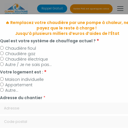
Aller
au
Rappel Gratuit
Votre PAC en quelques clics
contenu
principal
🔥 Remplacez votre chaudière par une pompe à chaleur, n
payez que le reste à charge !
Jusqu’à plusieurs milliers d’euros d’aides de l’État
Quel est votre système de chauffage actuel ?
Chaudière fioul
Chaudière gaz
Entreprise de climatisation
Chaudière électrique
à Manosque, Forcalquier et alentours
Autre / Je ne sais pas...
Installateur de pompes à chaleur, panneaux
Votre logement est :
photovoltaïques et plomberie
Maison individuelle
Appartement
Autre...
Adresse du chantier
*