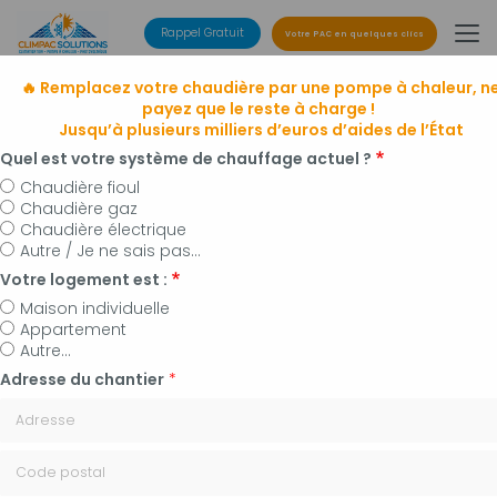
Aller
au
Rappel Gratuit
Votre PAC en quelques clics
contenu
principal
🔥 Remplacez votre chaudière par une pompe à chaleur, n
payez que le reste à charge !
Jusqu’à plusieurs milliers d’euros d’aides de l’État
Quel est votre système de chauffage actuel ?
Chaudière fioul
Chaudière gaz
Entreprise de climatisation
Chaudière électrique
à Manosque, Forcalquier et alentours
Autre / Je ne sais pas...
Installateur de pompes à chaleur, panneaux
Votre logement est :
photovoltaïques et plomberie
Maison individuelle
Appartement
Autre...
Adresse du chantier
*