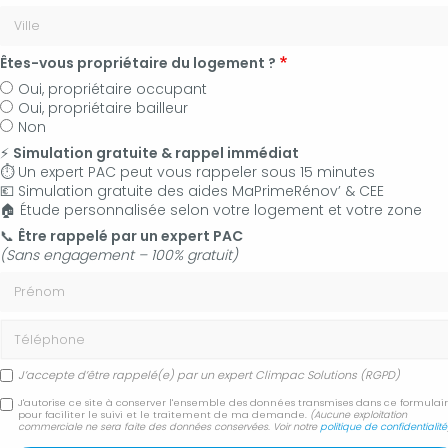
Êtes-vous propriétaire du logement ?
Oui, propriétaire occupant
Oui, propriétaire bailleur
Non
⚡
Simulation gratuite & rappel immédiat
⏱️ Un expert PAC peut vous rappeler sous 15 minutes
💶 Simulation gratuite des aides MaPrimeRénov’ & CEE
🏠 Étude personnalisée selon votre logement et votre zone
06 50 83 35 36
📞
Être rappelé par un expert PAC
(Sans engagement – 100% gratuit)
Contactez-nous
Prénom
Accueil
Climatisation
Installation climatisation réversible
Téléphone
J’accepte d’être rappelé(e) par un expert Climpac Solutions (RGPD)
Installation climatisation
J'autorise ce site à conserver l'ensemble des données transmises dans ce formulai
pour faciliter le suivi et le traitement de ma demande.
(Aucune exploitation
réversible
commerciale ne sera faite des données conservées. Voir notre
politique de confidentialité