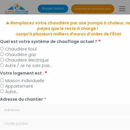
Aller
au
Rappel Gratuit
Votre PAC en quelques clics
contenu
principal
🔥 Remplacez votre chaudière par une pompe à chaleur, n
payez que le reste à charge !
Jusqu’à plusieurs milliers d’euros d’aides de l’État
Quel est votre système de chauffage actuel ?
Chaudière fioul
Chaudière gaz
Entreprise de climatisation
Chaudière électrique
à Manosque, Forcalquier et alentours
Autre / Je ne sais pas...
Installateur de pompes à chaleur, panneaux
Votre logement est :
photovoltaïques et plomberie
Maison individuelle
Appartement
Autre...
Adresse du chantier
*