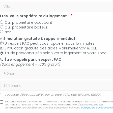
Êtes-vous propriétaire du logement ?
Oui, propriétaire occupant
Oui, propriétaire bailleur
Non
⚡
Simulation gratuite & rappel immédiat
⏱️ Un expert PAC peut vous rappeler sous 15 minutes
💶 Simulation gratuite des aides MaPrimeRénov’ & CEE
🏠 Étude personnalisée selon votre logement et votre zone
06 50 83 35 36
📞
Être rappelé par un expert PAC
(Sans engagement – 100% gratuit)
Contactez-nous
Prénom
Accueil
Téléphone
Votre entreprise de climatisation vous présente ses photos
J’accepte d’être rappelé(e) par un expert Climpac Solutions (RGPD)
Votre entreprise de
J'autorise ce site à conserver l'ensemble des données transmises dans ce formulai
pour faciliter le suivi et le traitement de ma demande.
(Aucune exploitation
commerciale ne sera faite des données conservées. Voir notre
politique de confidentialité