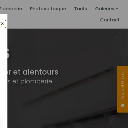
Plomberie
Photovoltaïque
Tarifs
Galeries
Contact
,
×
Climatisation
Pompe à chal
Plomberie
Photovoltaïqu
er et alentours
Rappel Gratuit
ues et plomberie