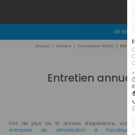
06 50 83
Ê
Accueil
Secteur
Forcalquier 04300
Entret
Entretien annuel
⏱



(
P
Fort de plus de 10 années d'expérience, votre
entreprise de climatisation à Forcalquier