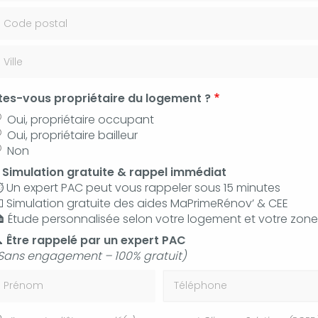
 35 36
Contac
tes-vous propriétaire du logement ?
ien annuel et nettoyage de système de climatisation Forcalquie
Oui, propriétaire occupant
Oui, propriétaire bailleur
Non
⚡
Simulation gratuite & rappel immédiat
 et nettoyage de système
️ Un expert PAC peut vous rappeler sous 15 minutes
 Simulation gratuite des aides MaPrimeRénov’ & CEE
Forcalquier 04300
 Étude personnalisée selon votre logement et votre zone

Être rappelé par un expert PAC
Sans engagement – 100% gratuit)
rénom
Téléphone
En plus de ses services :
Entretien annuel et
nettoyage de système de