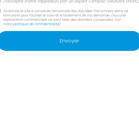
climatisation, CLIMPAC SOLUTIONS
vous
J’accepte d’être rappelé(e) par un expert Climpac Solutions (RGPD
propose aussi :
J'autorise ce site à conserver l'ensemble des données transmises dans ce
formulaire pour faciliter le suivi et le traitement de ma demande.
(Aucune
exploitation commerciale ne sera faite des données conservées. Voir
Changement et remplacement de chaudière fioul
notre
politique de confidentialité
)
par pompe à chaleur
Changement ou remplacement de chauffe-eau
électrique
Contrat d'entretien annuel de climatisation murale
Coût achat et pose de climatisation réversible
gainable
Création et installation de salle de bain neuve
Démantèlement d'installation de climatisation
Forcalquier 04300
CLIMPAC SOLUTIONS Entreprise de climatisation
intervient à proximité de :
Forcalquier 04300
Manosque
Pertuis