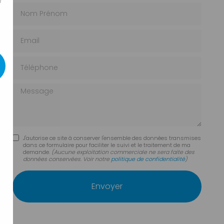
)
Nom Prénom
Email
Téléphone
Message
J'autorise ce site à conserver l'ensemble des données transmises
dans ce formulaire pour faciliter le suivi et le traitement de ma
demande.
(Aucune exploitation commerciale ne sera faite des
données conservées. Voir notre
politique de confidentialité
)