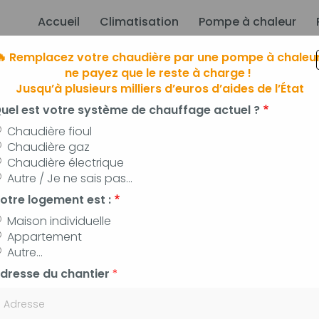
Accueil
Climatisation
Pompe à chaleur
ion principale
🔥 Remplacez votre chaudière par une pompe à chaleur
ne payez que le reste à charge !
Jusqu’à plusieurs milliers d’euros d’aides de l’État
uel est votre système de chauffage actuel ?
Chaudière fioul
Chaudière gaz
Chaudière électrique
limatisation
à Manosque, Forcalqui
Autre / Je ne sais pas...
 pompes à chaleur, panneaux photovoltaïq
otre logement est :
Maison individuelle
Appartement
Autre...
dresse du chantier
*