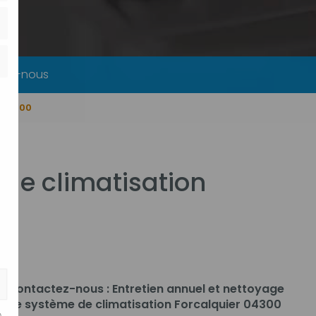
tez-nous
r 04300
 de climatisation
Contactez-nous : Entretien annuel et nettoyage
de système de climatisation Forcalquier 04300