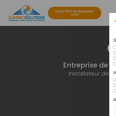
Aller
au
Votre PAC en quelques
contenu
clics
Navigat
principal
Q
Entreprise de c
Installateur de
V
A