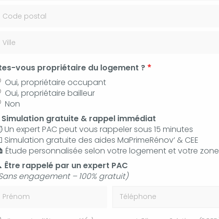
 35 36
Contac
tes-vous propriétaire du logement ?
Oui, propriétaire occupant
Oui, propriétaire bailleur
Non
⚡
Simulation gratuite & rappel immédiat
Mentions légales
️ Un expert PAC peut vous rappeler sous 15 minutes
 Simulation gratuite des aides MaPrimeRénov’ & CEE
 Étude personnalisée selon votre logement et votre zone

Être rappelé par un expert PAC
Sans engagement – 100% gratuit)
les 6-III et 19 de la loi n°2004-575 du 21 juin 2004 pour la Confiance
rénom
Téléphone
rté à la connaissance des utilisateurs et visiteurs du site les présentes mention