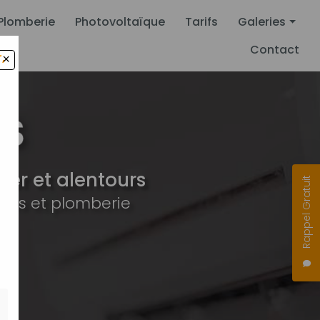
Plomberie
Photovoltaïque
Tarifs
Galeries
Contact
,
×
Climatisation
Pompe à chal
Plomberie
Photovoltaïqu
er et alentours
Rappel Gratuit
ues et plomberie