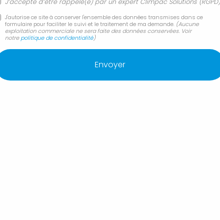
J’accepte d’être rappelé(e) par un expert Climpac Solutions (RGPD
5 du 21 juin 2004 pour la confiance dans l'économie numérique, il est précisé 
J'autorise ce site à conserver l'ensemble des données transmises dans ce
formulaire pour faciliter le suivi et le traitement de ma demande.
(Aucune
utilisateurs du site l'identité des différents intervenants dan
exploitation commerciale ne sera faite des données conservées. Voir
notre
politique de confidentialité
)
VID
esse suivante
: 176 Chemin Du largue - 04300 Dauphin
us le N° de SIREN
: 520781618
laume DAVID
tion
: OVH 140 Quai du Sartel - 59100 Roubaix - France Tél
 - 16 chemin du Tronchon, 69570 Dardilly
 des sites Internet sur mesure et améliore votre référencem