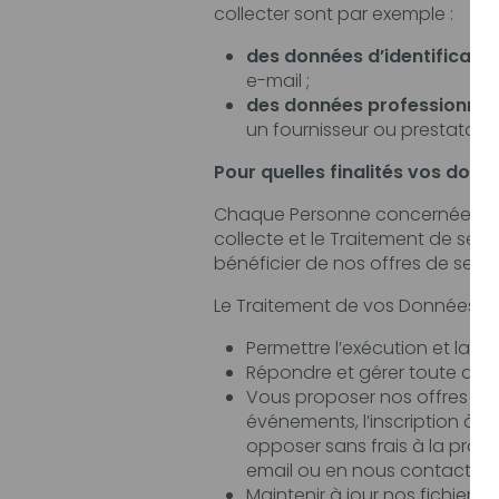
collecter sont par exemple :
des données d’identificatio
e-mail ;
des données professionnel
un fournisseur ou prestataire
Pour quelles finalités vos donn
Chaque Personne concernée est informée de 
collecte et le Traitement de ses Données. Vos
Répondre et gérer toute qu
Vous proposer nos offres commercial
événements, l’inscription à nos new
opposer sans frais à la prospectio
email ou en nous contactant 
Maintenir à jour nos fichiers 