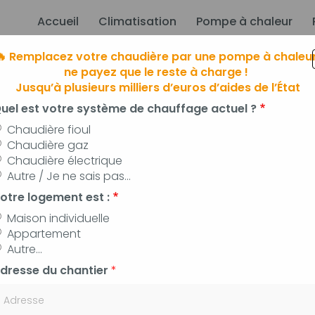
Accueil
Climatisation
Pompe à chaleur
ion principale
🔥 Remplacez votre chaudière par une pompe à chaleur
ne payez que le reste à charge !
Jusqu’à plusieurs milliers d’euros d’aides de l’État
uel est votre système de chauffage actuel ?
Chaudière fioul
Chaudière gaz
Chaudière électrique
limatisation
à Manosque, Forcalqui
Autre / Je ne sais pas...
 pompes à chaleur, panneaux photovoltaïq
otre logement est :
Maison individuelle
Appartement
Autre...
dresse du chantier
*