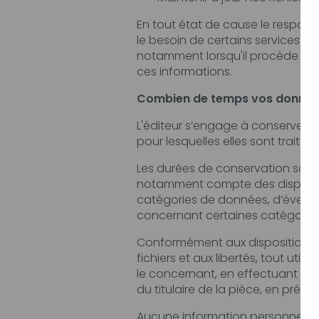
En tout état de cause le responsable publica
le besoin de certains services proposés par le site. L'
notamment lorsqu'il procède par lui-même à leur saisie. Il est a
ces informations.
Combien de temps vos données
L'éditeur s’engage à conserver vos données
pour lesquelles elles sont traitées
Les durées de conservation sont définie
notamment compte des dispositions légales ap
catégories de données, d’éventuels délais de
concernant certaines catégorie
Conformément aux dispositions des articles 3
fichiers et aux libertés, tout utilisateur dispose d’un droit
le concernant, en effectuant sa demande écrite et signée, accomp
Aucune information personnelle de l'utilisateu