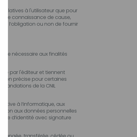
our
t tiennent