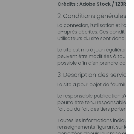
Crédits : Adobe Stock / 123RF /
2. Conditions générales d’u
La connexion, l’utilisation et l’accès à ce sit
ci-après décrites. Ces conditions d’utilisation sont s
Le site est mis à jour régulièrement par le
peuvent être modifiées à tout moment : elles s’i
possible afin d’en prendre conn
3. Description des services 
Le responsable publication s’efforce de fou
pourra être tenu responsable des omissions, d
fait ou du fait des tiers partenair
Toutes les informations indiquées sur le sit
renseignements figurant sur le site ne sont pas
apportées depuis leur mise en li