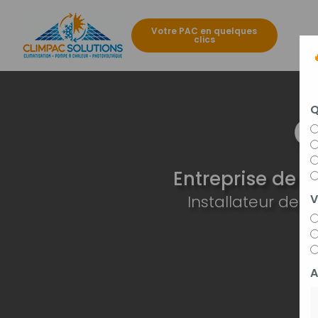
Aller
au
Votre PAC en quelques
contenu
clics
Navigat
principal
Q
Entreprise de c
Installateur de
V
A