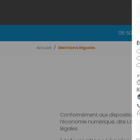
06 50 83
Ê
Accueil
Mentions légales
⏱



(
Conformément aux dispositions des artic
P
l’économie numérique, dite L.C.E.N, il est po
légales.