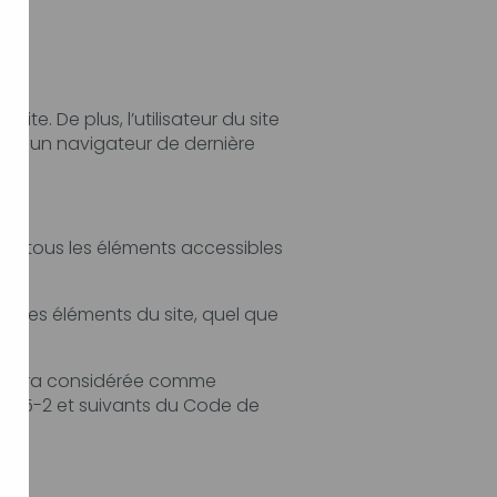
site
quel que
on écrite préalable de l'éditeur.
e comme
 du Code de