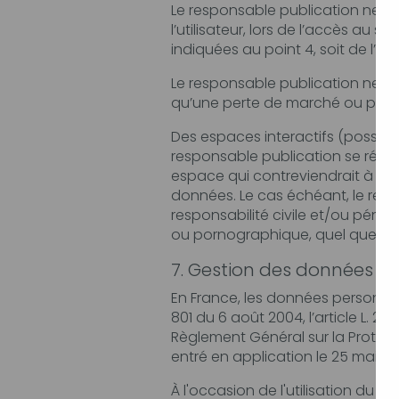
Le responsable publication ne pourra ê
l’utilisateur, lors de l’accès au site, et résulta
indiquées au point 4, soit de l’a
Le responsable publication ne pour
qu’une perte de marché ou perte d
Des espaces interactifs (possibilité de poser des
responsable publication se réserve le droit de supprim
espace qui contreviendrait à la législation applicable en Fra
données. Le cas échéant, le responsable publication se réserve 
responsabilité civile et/ou pénale de l’utilisateur, notamment en cas de message à 
7. Gestion des données pe
En France, les données personnelles sont
801 du 6 août 2004, l’article L. 226-13 du Co
Règlement Général sur la Protection des Donn
entré en application le 25 mai 20
À l'occasion de l'utilisation du site, peuve