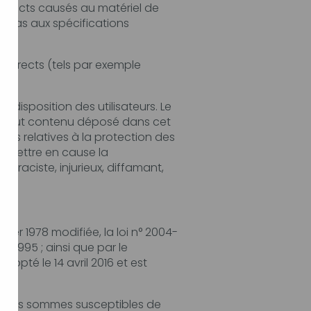
tériel de
els par exemple
loi n° 2004-