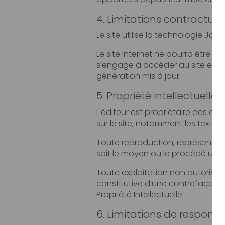
4. Limitations contractuel
Le site utilise la technologie Java
Le site Internet ne pourra être tenu responsab
s’engage à accéder au site en utilisant un matér
génération mis à jour.
5. Propriété intellectuelle.
L'éditeur est propriétaire des droits de propriété intel
Toute reproduction, représentation, modif
Toute exploitation non autorisée du si
constitutive d’une contrefaçon et pour
Propriété Intellectuelle.
6. Limitations de responsab