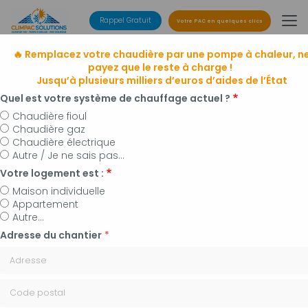
Aller
au
Rappel Gratuit
Votre PAC en quelques clics
contenu
principal
🔥 Remplacez votre chaudière par une pompe à chaleur, n
payez que le reste à charge !
Jusqu’à plusieurs milliers d’euros d’aides de l’État
Quel est votre système de chauffage actuel ?
Chaudière fioul
Chaudière gaz
Entreprise de climatisation
Chaudière électrique
à Manosque, Forcalquier et alentours
Autre / Je ne sais pas...
Installateur de pompes à chaleur, panneaux
Votre logement est :
photovoltaïques et plomberie
Maison individuelle
Appartement
Autre...
Adresse du chantier
*