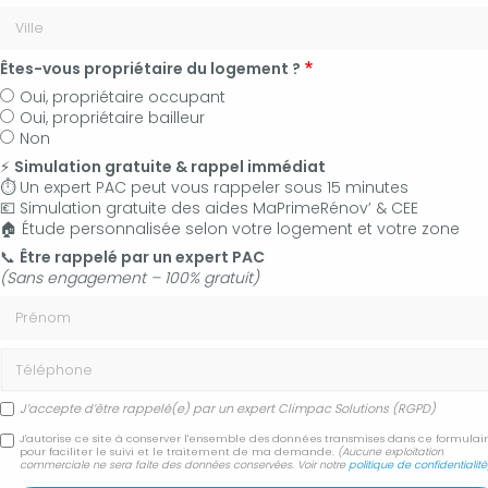
Êtes-vous propriétaire du logement ?
Oui, propriétaire occupant
Oui, propriétaire bailleur
Non
⚡
Simulation gratuite & rappel immédiat
⏱️ Un expert PAC peut vous rappeler sous 15 minutes
💶 Simulation gratuite des aides MaPrimeRénov’ & CEE
🏠 Étude personnalisée selon votre logement et votre zone
06 50 83 35 36
📞
Être rappelé par un expert PAC
(Sans engagement – 100% gratuit)
Contactez-nous
Prénom
Accueil
Secteur
Forcalquier 04300
Téléphone
Dépannage de chauffe-eau électrique Forcalquier 04300
J’accepte d’être rappelé(e) par un expert Climpac Solutions (RGPD)
Dépannage de chauffe-
J'autorise ce site à conserver l'ensemble des données transmises dans ce formulai
pour faciliter le suivi et le traitement de ma demande.
(Aucune exploitation
commerciale ne sera faite des données conservées. Voir notre
politique de confidentialité