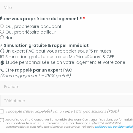
Êtes-vous propriétaire du logement ?
Oui, propriétaire occupant
Oui, propriétaire bailleur
Non
⚡
Simulation gratuite & rappel immédiat
⏱️ Un expert PAC peut vous rappeler sous 15 minutes
💶 Simulation gratuite des aides MaPrimeRénov’ & CEE
🏠 Étude personnalisée selon votre logement et votre zone
06 50 83 35 36
📞
Être rappelé par un expert PAC
(Sans engagement – 100% gratuit)
Contactez-nous
Prénom
Accueil
Secteur
Téléphone
Entreprise de climatisation Forcalquier 04300 - CLIMPAC
SOLUTIONS
J’accepte d’être rappelé(e) par un expert Climpac Solutions (RGPD)
J'autorise ce site à conserver l'ensemble des données transmises dans ce formulai
Entreprise de
pour faciliter le suivi et le traitement de ma demande.
(Aucune exploitation
commerciale ne sera faite des données conservées. Voir notre
politique de confidentialité