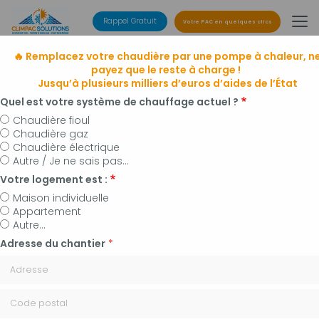
Aller
au
Rappel Gratuit
Votre PAC en quelques clics
contenu
principal
🔥 Remplacez votre chaudière par une pompe à chaleur, n
payez que le reste à charge !
Jusqu’à plusieurs milliers d’euros d’aides de l’État
Quel est votre système de chauffage actuel ?
Chaudière fioul
Chaudière gaz
Entreprise de climatisation
Chaudière électrique
à Manosque, Forcalquier et alentours
Autre / Je ne sais pas...
Installateur de pompes à chaleur, panneaux
Votre logement est :
photovoltaïques et plomberie
Maison individuelle
Appartement
Autre...
Adresse du chantier
*