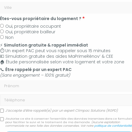
Êtes-vous propriétaire du logement ?
Oui, propriétaire occupant
Oui, propriétaire bailleur
Non
⚡
Simulation gratuite & rappel immédiat
⏱️ Un expert PAC peut vous rappeler sous 15 minutes
💶 Simulation gratuite des aides MaPrimeRénov’ & CEE
🏠 Étude personnalisée selon votre logement et votre zone
06 50 83 35 36
📞
Être rappelé par un expert PAC
(Sans engagement – 100% gratuit)
Contactez-nous
Prénom
Accueil
Actualités
Téléphone
Profitez des aides C2E avec CLIMPAC SOLUTIONS pour un
désembouage efficace à Manosque, Forcalquier et alentours
J’accepte d’être rappelé(e) par un expert Climpac Solutions (RGPD)
J'autorise ce site à conserver l'ensemble des données transmises dans ce formulai
Profitez des aides C2E
pour faciliter le suivi et le traitement de ma demande.
(Aucune exploitation
commerciale ne sera faite des données conservées. Voir notre
politique de confidentialité