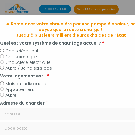
Aller
au
Rappel Gratuit
Votre PAC en quelques clics
contenu
principal
🔥 Remplacez votre chaudière par une pompe à chaleur, n
payez que le reste à charge !
Jusqu’à plusieurs milliers d’euros d’aides de l’État
Quel est votre système de chauffage actuel ?
Chaudière fioul
Chaudière gaz
Entreprise de climatisation
Chaudière électrique
à Manosque, Forcalquier et alentours
Autre / Je ne sais pas...
Installateur de pompes à chaleur, panneaux
Votre logement est :
photovoltaïques et plomberie
Maison individuelle
Appartement
Autre...
Adresse du chantier
*