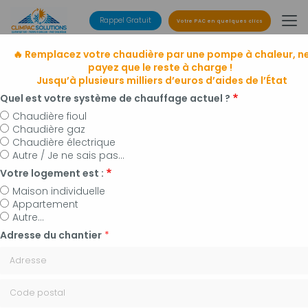
Aller
au
Rappel Gratuit
Votre PAC en quelques clics
contenu
principal
🔥 Remplacez votre chaudière par une pompe à chaleur, n
payez que le reste à charge !
Jusqu’à plusieurs milliers d’euros d’aides de l’État
Quel est votre système de chauffage actuel ?
Chaudière fioul
Chaudière gaz
Entreprise de climatisation
Chaudière électrique
à Manosque, Forcalquier et alentours
Autre / Je ne sais pas...
Installateur de pompes à chaleur, panneaux
Votre logement est :
photovoltaïques et plomberie
Maison individuelle
Appartement
Autre...
Adresse du chantier
*