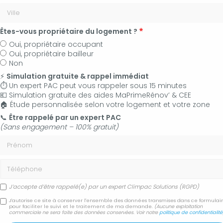
Êtes-vous propriétaire du logement ?
Oui, propriétaire occupant
Oui, propriétaire bailleur
Non
⚡
Simulation gratuite & rappel immédiat
⏱️ Un expert PAC peut vous rappeler sous 15 minutes
💶 Simulation gratuite des aides MaPrimeRénov’ & CEE
🏠 Étude personnalisée selon votre logement et votre zone
06 50 83 35 36
📞
Être rappelé par un expert PAC
(Sans engagement – 100% gratuit)
Contactez-nous
Prénom
Accueil
Secteur
Pertuis
Téléphone
Pose et installation de climatisation pour professionnels Pertuis
J’accepte d’être rappelé(e) par un expert Climpac Solutions (RGPD)
Pose et installation de
J'autorise ce site à conserver l'ensemble des données transmises dans ce formulai
pour faciliter le suivi et le traitement de ma demande.
(Aucune exploitation
commerciale ne sera faite des données conservées. Voir notre
politique de confidentialité