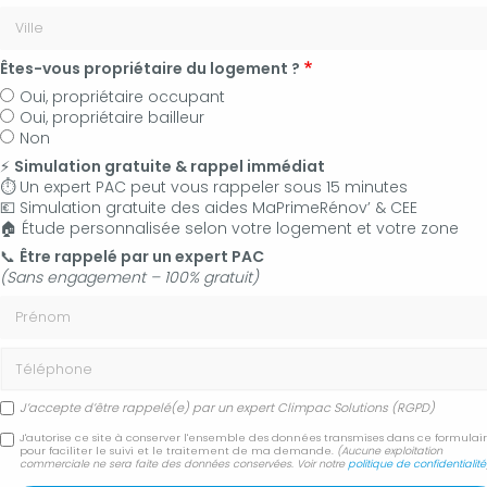
Êtes-vous propriétaire du logement ?
Oui, propriétaire occupant
Oui, propriétaire bailleur
Non
⚡
Simulation gratuite & rappel immédiat
⏱️ Un expert PAC peut vous rappeler sous 15 minutes
💶 Simulation gratuite des aides MaPrimeRénov’ & CEE
🏠 Étude personnalisée selon votre logement et votre zone
06 50 83 35 36
📞
Être rappelé par un expert PAC
(Sans engagement – 100% gratuit)
Contactez-nous
Prénom
Accueil
Actualités
Téléphone
Installation d'une pompe à chaleur air-eau à Forcalquier
J’accepte d’être rappelé(e) par un expert Climpac Solutions (RGPD)
Installation d'une
J'autorise ce site à conserver l'ensemble des données transmises dans ce formulai
pour faciliter le suivi et le traitement de ma demande.
(Aucune exploitation
commerciale ne sera faite des données conservées. Voir notre
politique de confidentialité