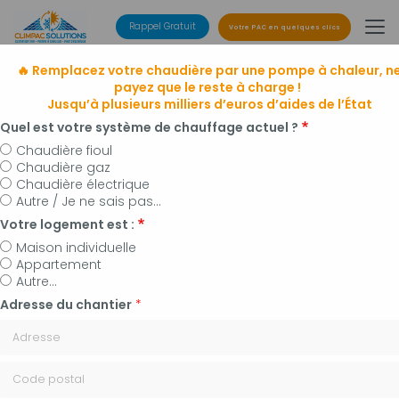
Aller
au
Rappel Gratuit
Votre PAC en quelques clics
contenu
principal
🔥 Remplacez votre chaudière par une pompe à chaleur, n
payez que le reste à charge !
Jusqu’à plusieurs milliers d’euros d’aides de l’État
Quel est votre système de chauffage actuel ?
Chaudière fioul
Chaudière gaz
Entreprise de climatisation
Chaudière électrique
à Manosque, Forcalquier et alentours
Autre / Je ne sais pas...
Installateur de pompes à chaleur, panneaux
Votre logement est :
photovoltaïques et plomberie
Maison individuelle
Appartement
Autre...
Adresse du chantier
*