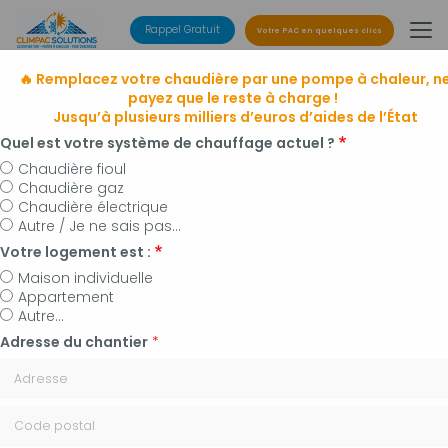
Aller
au
Rappel Gratuit
Votre PAC en quelques clics
contenu
principal
🔥 Remplacez votre chaudière par une pompe à chaleur, n
payez que le reste à charge !
Jusqu’à plusieurs milliers d’euros d’aides de l’État
Quel est votre système de chauffage actuel ?
Chaudière fioul
Chaudière gaz
Entreprise de climatisation
Chaudière électrique
à Manosque, Forcalquier et alentours
Autre / Je ne sais pas...
Installateur de pompes à chaleur, panneaux
Votre logement est :
photovoltaïques et plomberie
Maison individuelle
Appartement
Autre...
Adresse du chantier
*