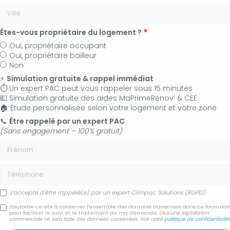
Êtes-vous propriétaire du logement ?
Oui, propriétaire occupant
Oui, propriétaire bailleur
Non
⚡
Simulation gratuite & rappel immédiat
⏱️ Un expert PAC peut vous rappeler sous 15 minutes
💶 Simulation gratuite des aides MaPrimeRénov’ & CEE
🏠 Étude personnalisée selon votre logement et votre zone
06 50 83 35 36
📞
Être rappelé par un expert PAC
(Sans engagement – 100% gratuit)
Contactez-nous
Prénom
Accueil
Secteur
Pertuis
Téléphone
Pose et installation de pompe à chaleur réversible par
chauffagiste Pertuis
J’accepte d’être rappelé(e) par un expert Climpac Solutions (RGPD)
J'autorise ce site à conserver l'ensemble des données transmises dans ce formulai
Pose et installation de
pour faciliter le suivi et le traitement de ma demande.
(Aucune exploitation
commerciale ne sera faite des données conservées. Voir notre
politique de confidentialité