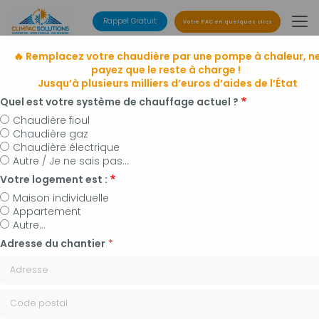
Aller
au
Rappel Gratuit
Votre PAC en quelques clics
contenu
principal
🔥 Remplacez votre chaudière par une pompe à chaleur, n
payez que le reste à charge !
Jusqu’à plusieurs milliers d’euros d’aides de l’État
Quel est votre système de chauffage actuel ?
Chaudière fioul
Chaudière gaz
Entreprise de climatisation
Chaudière électrique
à Manosque, Forcalquier et alentours
Autre / Je ne sais pas...
Installateur de pompes à chaleur, panneaux
Votre logement est :
photovoltaïques et plomberie
Maison individuelle
Appartement
Autre...
Adresse du chantier
*