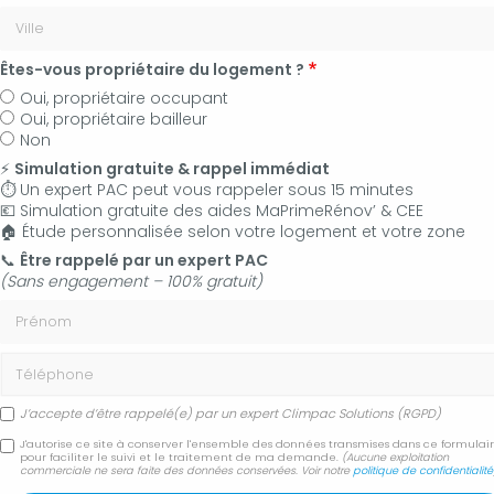
Êtes-vous propriétaire du logement ?
Oui, propriétaire occupant
Oui, propriétaire bailleur
Non
⚡
Simulation gratuite & rappel immédiat
⏱️ Un expert PAC peut vous rappeler sous 15 minutes
💶 Simulation gratuite des aides MaPrimeRénov’ & CEE
🏠 Étude personnalisée selon votre logement et votre zone
06 50 83 35 36
📞
Être rappelé par un expert PAC
(Sans engagement – 100% gratuit)
Contactez-nous
Prénom
Accueil
Photovoltaïque
Téléphone
Installation de Panneaux photovoltaïques sur Villeneuve
J’accepte d’être rappelé(e) par un expert Climpac Solutions (RGPD)
Installation de Panneaux
J'autorise ce site à conserver l'ensemble des données transmises dans ce formulai
pour faciliter le suivi et le traitement de ma demande.
(Aucune exploitation
commerciale ne sera faite des données conservées. Voir notre
politique de confidentialité